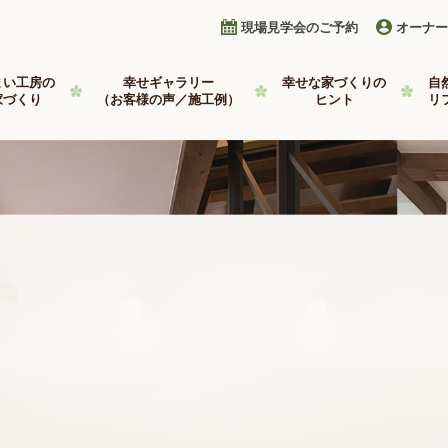
現場見学会のご予約
オーナー
まい工房の
幸せギャラリー
幸せな家づくりの
自
家づくり
（お客様の声／施工例）
ヒント
リ