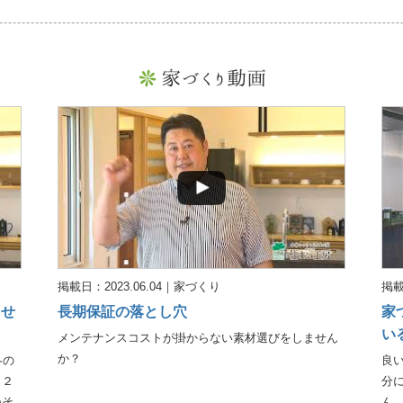
掲載日：2023.06.04
｜
家づくり
掲載
らせ
長期保証の落とし穴
家
い
メンテナンスコストが掛からない素材選びをしません
か？
冬の
良
－２
分
ねそ
ん