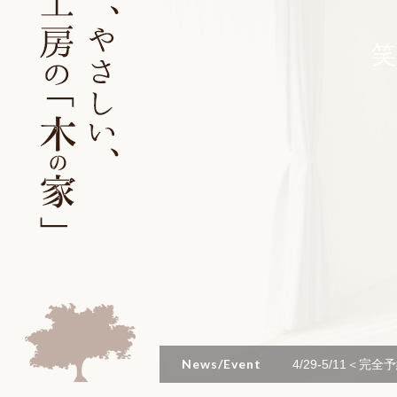
笑
News/Event
4/29-5/11