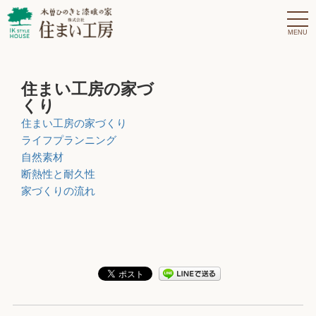
t
o
g
g
l
e
n
住まい工房の家づ
a
v
くり
i
g
住まい工房の家づくり
a
ライフプランニング
t
i
自然素材
o
断熱性と耐久性
n
家づくりの流れ