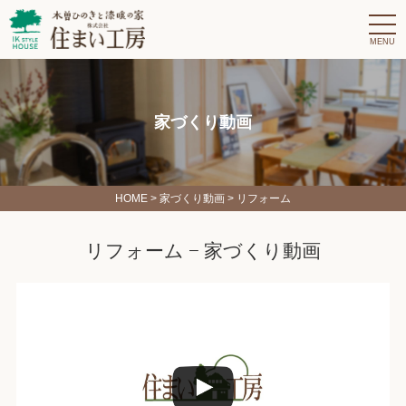
t
o
g
g
l
e
n
a
家づくり動画
v
i
g
a
t
i
HOME
>
家づくり動画
> リフォーム
o
n
リフォーム − 家づくり動画