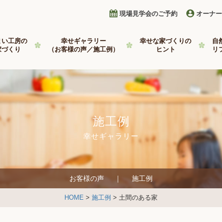
現場見学会のご予約
オーナー
まい工房の
幸せギャラリー
幸せな家づくりの
自
家づくり
（お客様の声／施工例）
ヒント
リ
施工例
幸せギャラリー
お客様の声
施工例
HOME
>
施工例
> 土間のある家