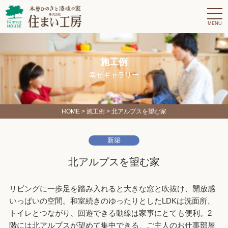
t
o
g
g
l
e
n
施工例
a
v
幸せギャラリー
i
g
a
t
i
HOME
>
施工例
> 北アルプスを望む家
o
n
新築
北アルプスを望む家
リビングに一歩足を踏み入れると大きな窓と吹抜け、開放感
いっぱいの空間。和室続きのゆったりとしたLDKは洗面所、
トイレとつながり、回遊できる動線は家事にとても便利。2
階には北アルプスが望めて集中できる、ご主人のお仕事部屋