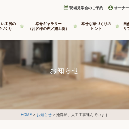
現場見学会のご予約
オーナー
まい工房の
幸せギャラリー
幸せな家づくりの
自
家づくり
（お客様の声／施工例）
ヒント
リ
お知らせ
HOME
>
お知らせ
> 池澤邸、大工工事進んでいます