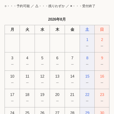
○
・・・予約可能 ／
△
・・・残りわずか ／
×
・・・受付終了
2026年8月
月
火
水
木
金
土
日
1
2
－
－
3
4
5
6
7
8
9
－
－
－
－
－
－
－
10
11
12
13
14
15
16
－
－
－
－
－
－
－
17
18
19
20
21
22
23
－
－
－
－
－
－
－
24
25
26
27
28
29
30