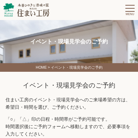
t
o
g
g
l
e
n
a
イベント・現場見学会のご予約
v
i
g
a
t
i
HOME
> イベント・現場見学会のご予約
o
n
イベント・現場見学会のご予約
住まい工房のイベント・現場見学会へのご来場希望の方は、
希望日・時間を選び、ご予約ください。
「○」「△」印の日程・時間帯がご予約可能です。
時間選択後にご予約フォームへ移動しますので、必要事項を
入力してください。