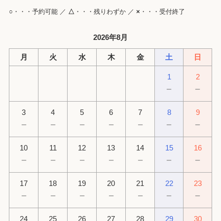
○
・・・予約可能 ／
△
・・・残りわずか ／
×
・・・受付終了
2026年8月
月
火
水
木
金
土
日
1
2
－
－
3
4
5
6
7
8
9
－
－
－
－
－
－
－
10
11
12
13
14
15
16
－
－
－
－
－
－
－
17
18
19
20
21
22
23
－
－
－
－
－
－
－
24
25
26
27
28
29
30