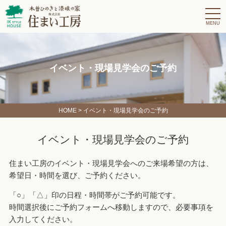
t
o
g
g
l
e
n
a
イベント・現場見学会のご予約
v
i
g
a
t
i
HOME
> イベント・現場見学会のご予約
o
n
イベント・現場見学会のご予約
住まい工房のイベント・現場見学会へのご来場希望の方は、
希望日・時間を選び、ご予約ください。
「○」「△」印の日程・時間帯がご予約可能です。
時間選択後にご予約フォームへ移動しますので、必要事項を
入力してください。